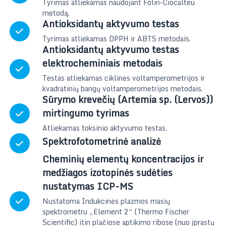
Tyrimas atliekamas naudojant Folin-Ciocalteu
metodą.
Antioksidantų aktyvumo testas
Tyrimas atliekamas DPPH ir ABTS metodais.
Antioksidantų aktyvumo testas
elektrocheminiais metodais
Testas atliekamas ciklinės voltamperometrijos ir
kvadratinių bangų voltamperometrijos metodais.
Sūrymo krevečių (Artemia sp. (Lervos))
mirtingumo tyrimas
Atliekamas toksinio aktyvumo testas.
Spektrofotometrinė analizė
Cheminių elementų koncentracijos ir
medžiagos izotopinės sudėties
nustatymas ICP-MS
Nustatoma Indukcinės plazmos masių
spektrometru „Element 2“ (Thermo Fischer
Scientific) itin plačiose aptikimo ribose (nuo įprastų