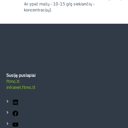
iki ypač mažų – 10-15 g/g siekiančių –
koncentracijų).
Susiję puslapiai
ftmc.lt
intranet.ftmc.lt
LinkedIn
Facebook
YouTube