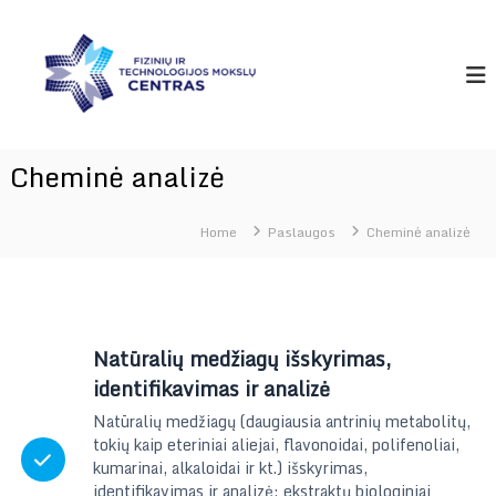
Skip
I
to
I
n
content
n
o
o
v
v
a
c
a
i
c
Cheminė analizė
j
i
ų
i
j
r
Home
Paslaugos
Cheminė analizė
o
t
s
e
c
h
n
o
Natūralių medžiagų išskyrimas,
l
identifikavimas ir analizė
o
g
Natūralių medžiagų (daugiausia antrinių metabolitų,
i
tokių kaip eteriniai aliejai, flavonoidai, polifenoliai,
j
kumarinai, alkaloidai ir kt.) išskyrimas,
ų
identifikavimas ir analizė; ekstraktų biologiniai
t