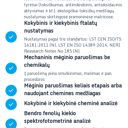
a
tyrimai (toksiškumas, antimikrobinis, antioksidacinis
r
aktyvumas ir kt.), ekologiškai toksiškų medžiagų
n
nustatymas skirtingose pramoninėse matricose.
y
Kokybinis ir kiekybinis ftalatų
b
nustatymas
a
Nustatymas pagal tris standartus: LST CEN ISO/TS
16181:2011 (N), LST EN ISO 14389:2014, NERI
Reasearch Notes No 185 (N).
Mechaninis mėginio paruošimas be
chemikalų
Į paruošimą įeina smulkinimas, malimas ir pan.
procedūros
Mėginio paruošimas keliais etapais arba
naudojant chemines medžiagas
Kokybinė ir kiekybinė cheminė analizė
Bendro fenolių kiekio
spektrofotometrinė analizė